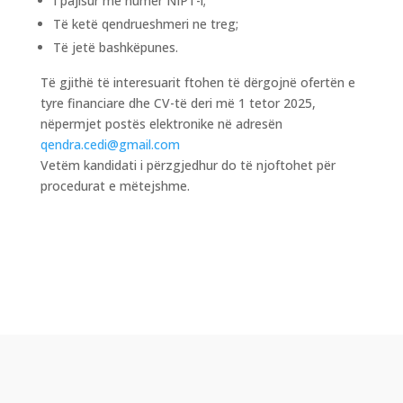
I pajisur me numër NIPT-i;
Të ketë qendrueshmeri ne treg;
Të jetë bashkëpunes.
Të gjithë të interesuarit ftohen të dërgojnë ofertën e
tyre financiare dhe CV-të deri më 1 tetor 2025,
nëpermjet postës elektronike në adresën
qendra.cedi@gmail.com
Vetëm kandidati i përzgjedhur do të njoftohet për
procedurat e mëtejshme.