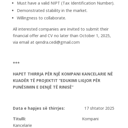
Must have a valid NIPT (Tax Identification Number).
Demonstrated stability in the market.
Willingness to collaborate.
All interested companies are invited to submit their
financial offer and CV no later than October 1, 2025,
via email at
qendra.cedi@gmail.com
***
HAPET THIRRJA PËR NJË KOMPANI KANCELARIE NË
KUADËR TË PROJEKTIT “EDUKIMI LIGJOR PËR
PUNËSIMIN E DENJË TË RINISË”
Data e hapjes së thirrjes:
17 shtator 2025
Titulli:
Kompani
Kancelarie