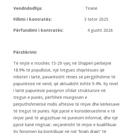
Vendndodhja:
Tiranë
Fillimi i kontratës:
3 tetor 2025
Përfundimi i kontratës:
4 gusht 2026
Përshkrimi
Të rinjtë e moshës 15-29 vjeç në Shqipëri përbëjnë
18.9% të popullsisë, një tregues shqetësues që
mbetet i lartë, pavarësisht rënies së përgjithshme të
papunësisë në vend, që aktualisht është 9.4%. Ky nivel
i lartë papunësie pasqyron sfidat strukturore në
tregun e punës, përfshirë mungesën e
përputhshmërisë midis aftësive të rinjve dhe kërkesave
të tregut të punës. Një pjesë e konsiderueshme e të
rinjve janë të angazhuar në punësim informal, dhe një
pjesë kanë migruar, veçanërisht të rinjve e kualifikuar.
Ky fenomen ka kontribuar në një “brain drain” të