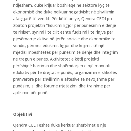
ndjeshëm, duke krijuar boshllëqe në sektorë kyç të
ekonomisë dhe duke ndikuar negativisht në zhvillimin
afatgjatë të vendit. Për këtë arsye, Qendra CEDI po
zbaton projektin “Edukimi ligjor për punësimin e denjë
të rinisë”, synimi i të cilit është fuqizimi i të rinjve për
pjesëmarrje aktive në jetën sociale dhe ekonomike te
vendit, përmes edukimit ligjor dhe krijimit të një
mjedisi mbështetës për punësim të denjë dhe integrim
në tregun e punës. Aktivitetet e këtij projekti
përfshijnë hartimin dhe shpërndarjen e një manuali
edukativ për të drejtat e punës, organizimin e shkollës
pranverore për zhvillimin e aftësive të nevojshme për
punësim, si dhe forume rrjetëzimi dhe trajnime për
aplikimin për punë.
Objektivi
Qendra CEDI është duke kërkuar shërbimet e një