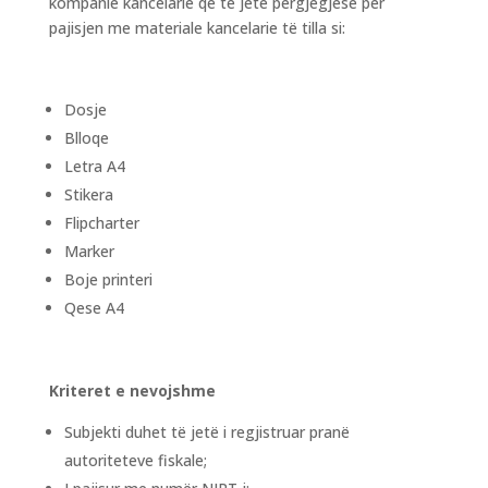
kompanie kancelarie që të jetë përgjegjëse për
pajisjen me materiale kancelarie të tilla si:
Dosje
Blloqe
Letra A4
Stikera
Flipcharter
Marker
Boje printeri
Qese A4
Kriteret e nevojshme
Subjekti duhet të jetë i regjistruar pranë
autoriteteve fiskale;