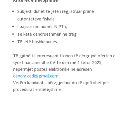
Kriteret e nevojshme
Subjekti duhet të jetë i regjistruar pranë
autoriteteve fiskale;
I pajisur me numër NIPT-i;
Të ketë qendrueshmeri ne treg;
Të jetë bashkëpunes.
Të gjithë të interesuarit ftohen të dërgojnë ofertën e
tyre financiare dhe CV-të deri më 1 tetor 2025,
nëpermjet postës elektronike në adresën
qendra.cedi@gmail.com
Vetëm kandidati i përzgjedhur do të njoftohet për
procedurat e mëtejshme.