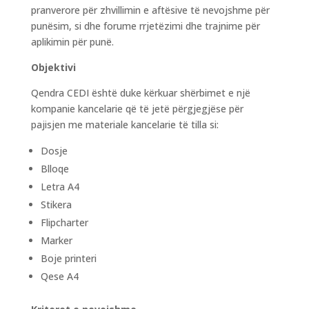
pranverore për zhvillimin e aftësive të nevojshme për
punësim, si dhe forume rrjetëzimi dhe trajnime për
aplikimin për punë.
Objektivi
Qendra CEDI është duke kërkuar shërbimet e një
kompanie kancelarie që të jetë përgjegjëse për
pajisjen me materiale kancelarie të tilla si:
Dosje
Blloqe
Letra A4
Stikera
Flipcharter
Marker
Boje printeri
Qese A4