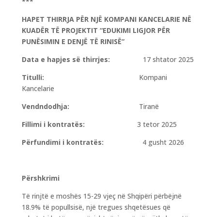
***
HAPET THIRRJA PËR NJË KOMPANI KANCELARIE NË
KUADËR TË PROJEKTIT “EDUKIMI LIGJOR PËR
PUNËSIMIN E DENJË TË RINISË”
Data e hapjes së thirrjes:
17 shtator 2025
Titulli:
Kompani
Kancelarie
Vendndodhja:
Tiranë
Fillimi i kontratës:
3 tetor 2025
Përfundimi i kontratës:
4 gusht 2026
Përshkrimi
Të rinjtë e moshës 15-29 vjeç në Shqipëri përbëjnë
18.9% të popullsisë, një tregues shqetësues që