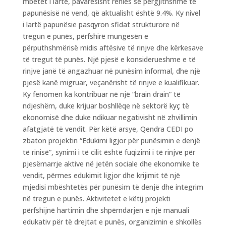
mbetet i lartë, pavarësisht rënies së përgjithshme të
papunësisë në vend, që aktualisht është 9.4%. Ky nivel
i lartë papunësie pasqyron sfidat strukturore në
tregun e punës, përfshirë mungesën e
përputhshmërisë midis aftësive të rinjve dhe kërkesave
të tregut të punës. Një pjesë e konsiderueshme e të
rinjve janë të angazhuar në punësim informal, dhe një
pjesë kanë migruar, veçanërisht të rinjve e kualifikuar.
Ky fenomen ka kontribuar në një “brain drain” të
ndjeshëm, duke krijuar boshllëqe në sektorë kyç të
ekonomisë dhe duke ndikuar negativisht në zhvillimin
afatgjatë të vendit. Për këtë arsye, Qendra CEDI po
zbaton projektin “Edukimi ligjor për punësimin e denjë
të rinisë”, synimi i të cilit është fuqizimi i të rinjve për
pjesëmarrje aktive në jetën sociale dhe ekonomike te
vendit, përmes edukimit ligjor dhe krijimit të një
mjedisi mbështetës për punësim të denjë dhe integrim
në tregun e punës. Aktivitetet e këtij projekti
përfshijnë hartimin dhe shpërndarjen e një manuali
edukativ për të drejtat e punës, organizimin e shkollës